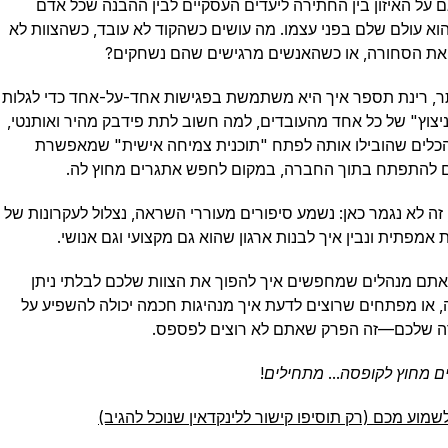
ם על האיזון בין החתירה ליעדים העסקיים לבין ההבנה שכל אדם
הוא עולם שלם בפני עצמו. מה עושים כשהקוד לא עובד, כשהצוות לא
ת הסחורה, או כשהאנשים מרגישים שהם נשחקים?
תר, רינת תספר איך היא משתמשת בפגישות אחד-על-אחד כדי לגלות
יצוץ" של כל אחד מהעובדים, למה חשוב לתת פידבק מהיר ואותנטי,
כלים שהובילו אותה לפתח "תוכנית צמיחה אישית" שמאפשרת
 להתפתח בתוך החברה, במקום לחפש אתגרים מחוץ לה.
 זה לא נגמר כאן: נשמע סיפורים מעוררי השראה, נצלול לעקרונות של
 אמפתית ונבין איך לבנות ארגון שהוא גם מקצועי וגם אנושי.
אתם מנהלים שמחפשים איך להפוך את הצוות שלכם לבלתי ניתן
, או מפתחים שרוצים לדעת איך מנהיגות חכמה יכולה להשפיע על
ה שלכם—זה הפרק שאתם לא רוצים לפספס.
 מחוץ לקופסה... מתחילים!
מוע מכם (רק תוסיפו קישור ללינקדאין שנוכל להגיב)