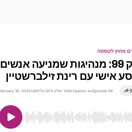
ם מחוץ לקופסה
פרק 99: מנהיגות שמניעה אנשים
סע אישי עם רינת זילברשטיין
S
Episode 99
•
Season 4
•
שחר פולק ודותן טליתמן
•
January 18, 2025
Use Left/Right to seek, Home/End to jump to start o