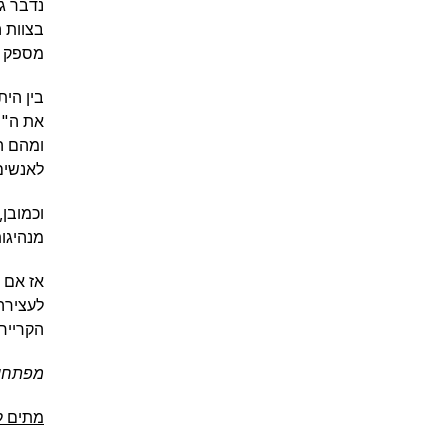
נדבר ג
בצוות 
מספק א
בין הי
את ה"נ
ומהם ה
לאנשים
וכמובן,
מנהיגות
אז אם 
לעצירה
הקרייר
מפתחים
מתים לש