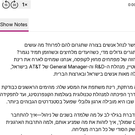
0:0
Show Notes
שר לנהל אנשים בצורה שתגרום להם לפרוח? מה עושים
רים גדולים מדי, כשהיעדים מלחיצים וכשהזמן תמיד נגמר?
זה של
מפתחים מחוץ לקופסה
, אנחנו שמחים לארח את רינת
זילברשטיין, מנהלת ה-R&D וה-General Manager של AT&T בישראל,
ה מאות אנשים בישראל ובארצות הברית.
מרתקת, רינת משתפת את המסע שלה: מהימים הראשונים כבודקת
 דרך הפיכתה למנהלת טכנולוגית בעולמות הקונפרנסינג, ועד לתפקידה
שבו היא מובילה ארגון גלובלי שפועל בסטנדרטים הגבוהים ביותר.
דברת בגילוי לב על מה שלמדה בשנים של ניהול—איך להתחבר
 שמולך, איך לזהות את מה שמניע אותם, ולמה התרבות הארגונית
שק הסודי של כל חברה מצליחה.