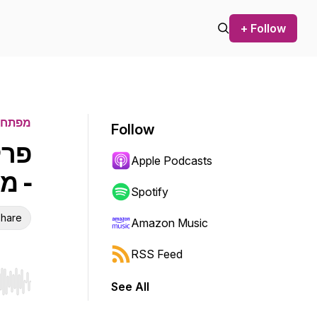
+ Follow
מפתחי
Follow
Apple Podcasts
- מ
Spotify
hare
Amazon Music
RSS Feed
See All
r end. Hold shift to jump forward or backward.