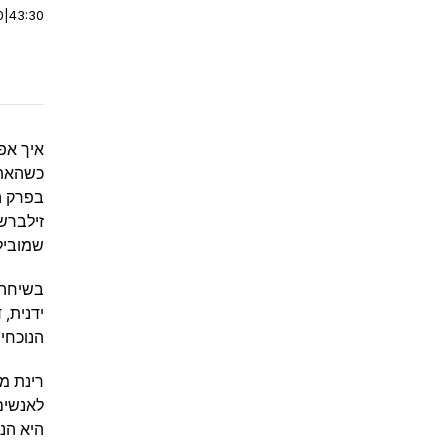
0
|
43:30
איך אפ
כשהאתג
בפרק ה
שמוביל
בשיחה 
ידנית,
הנוכחי 
רינת מ
לאנשים
היא הנ