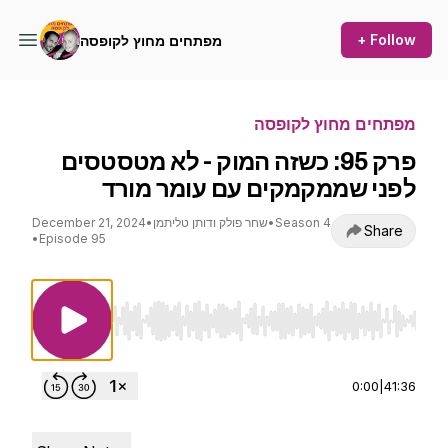
+ Follow
מפתחים מחוץ לקופסה
מפתחים מחוץ לקופסה
פרק 95: כשזה המוק - לא מטסטסים
לפני שממקמקים עם עומר מורד
Season 4
•
שחר פולק ודותן טליתמן
•
December 21, 2024
Share
•
Episode 95
Use Left/Right to seek, Home/End to jump to st
0:00
|
41:36